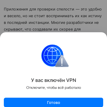
Приложения для проверки спелости — это удобно
и весело, но не стоит воспринимать их как истину
в последней инстанции. Многие разработчики не
скрывают, что создавали их скорее для
развлечения. Так что по-прежнему лучший способ
выбрать сладкий арбуз — довериться своим
ощущениям.
смартфоны
Лайфхаки
Поделиться
У вас включ
ён
V
P
N
Отключите, чтобы всё работало
Готово