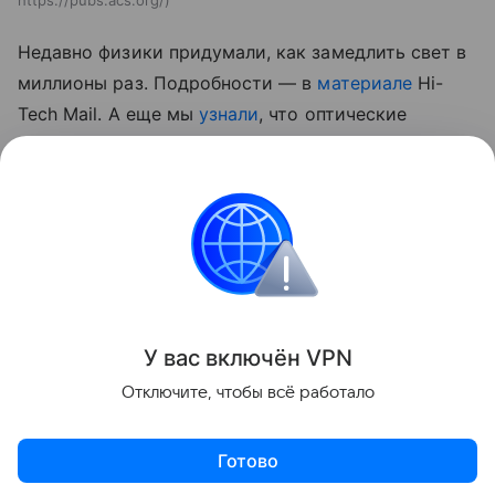
https://pubs.acs.org/
Недавно физики придумали, как замедлить свет в
миллионы раз. Подробности — в
материале
Hi-
Tech Mail.
А еще мы
узнали
, что оптические
нанокомпьютеры смогут работать с близкими к
нулю затратами энергии.
российские ученые
Физика
Поделиться
У вас включ
ён
V
P
N
Отключите, чтобы всё работало
Готово