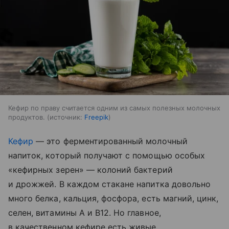
Кефир по праву считается одним из самых полезных молочных
продуктов.
источник:
Freepik
Кефир
— это ферментированный молочный
напиток, который получают с помощью особых
«кефирных зерен» — колоний бактерий
и дрожжей. В каждом стакане напитка довольно
много белка, кальция, фосфора, есть магний, цинк,
селен, витамины A и B12. Но главное,
в качественном кефире есть живые