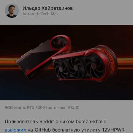
Ильдар Хайретдинов
Автор Hi-Tech Mail
ROG Matrix RTX 5090
источник:
ASUS
Пользователь Reddit с ником humza-khalid
выложил
на GitHub бесплатную утилиту 12VHPWR