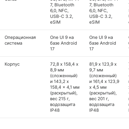
7, Bluetooth
7, Bluetooth
6,0, NFC,
6,0, NFC,
USB-C 3.2,
USB-C 3.2,
eSIM
eSIM
Операционная
One UI 9 на
One UI 9 на
система
базе Android
базе Android
17
17
Корпус
72,8 х 158,4 х
81,9 х 123,9 х
8,9 мм
9,7 мм
(сложенный)
(сложенный)
и 143,2 x
и 161,4 x 123,9
158,4 x 4,1 мм
x 4,5 мм
(раскрытый),
(раскрытый),
вес 215 г,
вес 201 г,
водозащита
водозащита
IP48
IP48