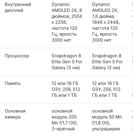
Внутренний
Dynamic
Dynamic
дисплей
AMOLED 2X, 8
AMOLED 2X,
дюймов, 2504
7,6 дюйма,
x 2256,
1848 x 2448,
частота 120
частота 120
Гц, яркость
Гц, яркость
3000 нит
3000 нит
Процессор
Snapdragon 8
Snapdragon 8
Elite Gen 5 For
Elite Gen 5 For
Galaxy (3 нм)
Galaxy (3 нм)
Память
12 или 16 ГБ
12 или 16 ГБ
ОЗУ, 256, 512
ОЗУ, 256, 512
ГБ или 1 ТБ
ГБ или 1 ТБ
Основная
основной
основной
камера
модуль 200
модуль 50 Мп
Мп f/1,7 OIS,
f/1,8 OIS,
3-кратный
ультраширик