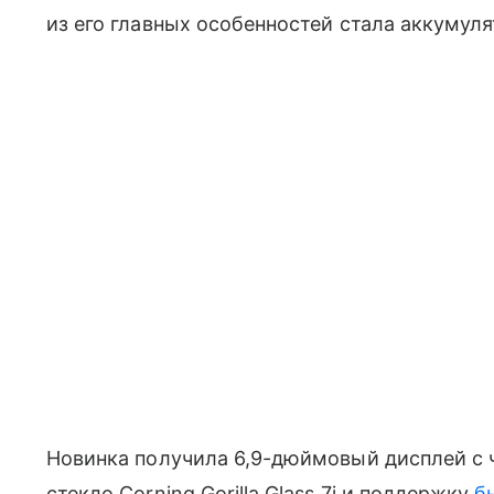
из его главных особенностей стала аккумул
Новинка получила 6,9-дюймовый дисплей с ч
стекло Corning Gorilla Glass 7i и поддержку
б