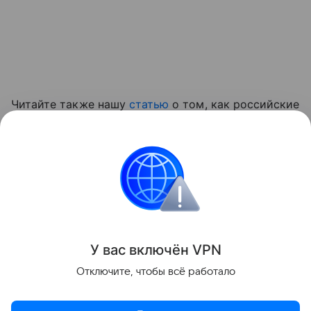
Читайте также нашу
статью
о том, как российские
ученые создали медицинский ИИ-навигатор для
иностранных пациентов.
приложение
Поделиться
У вас включ
ён
V
P
N
Отключите, чтобы всё работало