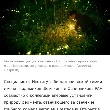
Биолюминесценция животных обусловлена ферментами-
люциферазами, но у каждого вида они свои.
источник:
Unsplash
Специалисты Института биоорганической химии
имени академиков Шемякина и Овчинникова РАН
совместно с коллегами впервые установили
природу фермента, отвечающего за свечение
грибного комара Keroplatus testaceus. Открытие