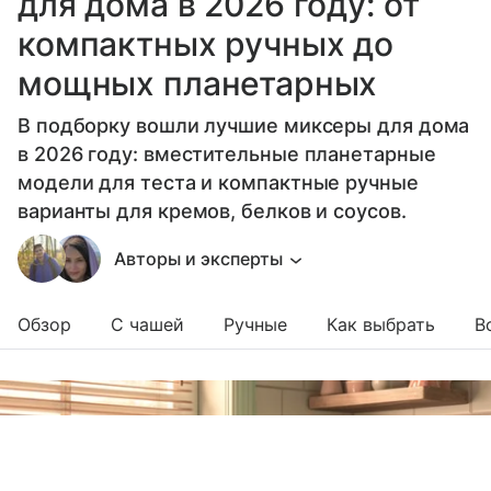
для дома в 2026 году: от
компактных ручных до
мощных планетарных
В подборку вошли лучшие миксеры для дома
в 2026 году: вместительные планетарные
модели для теста и компактные ручные
варианты для кремов, белков и соусов.
Авторы и эксперты
Обзор
С чашей
Ручные
Как выбрать
В
Выберите комментарий
Выберите комментарий
Выберите комментарий