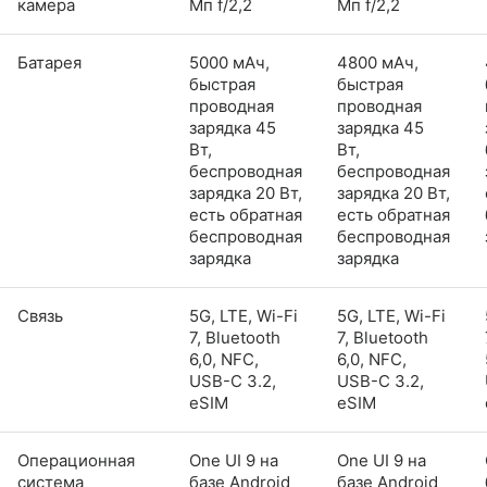
камера
Мп f/2,2
Мп f/2,2
Батарея
5000 мАч,
4800 мАч,
быстрая
быстрая
проводная
проводная
зарядка 45
зарядка 45
Вт,
Вт,
беспроводная
беспроводная
зарядка 20 Вт,
зарядка 20 Вт,
есть обратная
есть обратная
беспроводная
беспроводная
зарядка
зарядка
Связь
5G, LTE, Wi-Fi
5G, LTE, Wi-Fi
7, Bluetooth
7, Bluetooth
6,0, NFC,
6,0, NFC,
USB-C 3.2,
USB-C 3.2,
eSIM
eSIM
Операционная
One UI 9 на
One UI 9 на
система
базе Android
базе Android