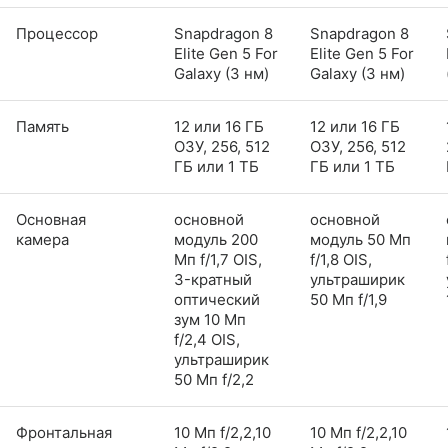
Процессор
Snapdragon 8
Snapdragon 8
Elite Gen 5 For
Elite Gen 5 For
Galaxy (3 нм)
Galaxy (3 нм)
Память
12 или 16 ГБ
12 или 16 ГБ
ОЗУ, 256, 512
ОЗУ, 256, 512
ГБ или 1 ТБ
ГБ или 1 ТБ
Основная
основной
основной
камера
модуль 200
модуль 50 Мп
Мп f/1,7 OIS,
f/1,8 OIS,
3-кратный
ультраширик
оптический
50 Мп f/1,9
зум 10 Мп
f/2,4 OIS,
ультраширик
50 Мп f/2,2
Фронтальная
10 Мп f/2,2,10
10 Мп f/2,2,10