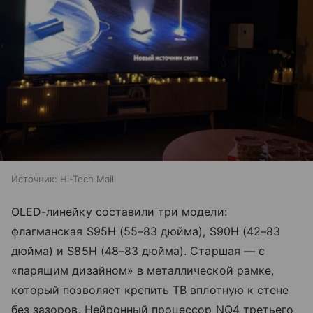
Источник:
Hi-Tech Mail
OLED-линейку составили три модели:
флагманская S95H (55–83 дюйма), S90H (42–83
дюйма) и S85H (48–83 дюйма). Старшая — с
«парящим дизайном» в металлической рамке,
который позволяет крепить ТВ вплотную к стене
без зазоров. Нейронный процессор NQ4 третьего