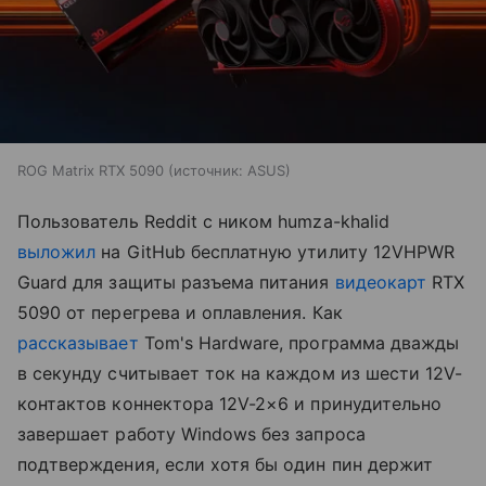
ROG Matrix RTX 5090
источник:
ASUS
Пользователь Reddit с ником humza-khalid
выложил
на GitHub бесплатную утилиту 12VHPWR
Guard для защиты разъема питания
видеокарт
RTX
5090 от перегрева и оплавления. Как
рассказывает
Tom's Hardware, программа дважды
в секунду считывает ток на каждом из шести 12V-
контактов коннектора 12V-2×6 и принудительно
завершает работу Windows без запроса
подтверждения, если хотя бы один пин держит