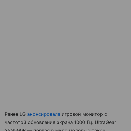
Ранее LG
анонсировала
игровой монитор с
частотой обновления экрана 1000 Гц. UltraGear
25G590B — первая в мире модель с такой