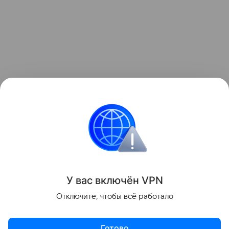
Ранее мы рассказывали о
Samsung Micro RGB R95F
— 115-дюймовом премиум-телевизоре компании с
инновационной технологией подсветки.
телевизоры
Поделиться
У вас включ
ён
V
P
N
Отключите, чтобы всё работало
Готово