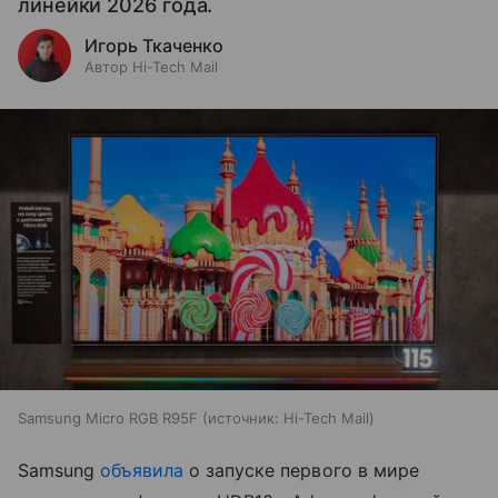
линейки 2026 года.
Игорь Ткаченко
Автор Hi-Tech Mail
Samsung Micro RGB R95F
источник:
Hi-Tech Mail
Samsung
объявила
о запуске первого в мире