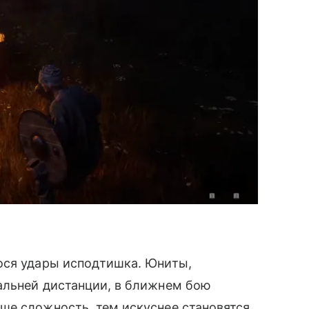
ося удары исподтишка. Юниты,
альней дистанции, в ближнем бою
ше сложность, тем искуснее становятся