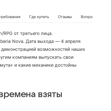
требования
Где купить
Отзывы
Вопросы и отве
n/RPG от третьего лица.
beria Nova. Дата выхода — 4 апреля
ал демонстрацией возможностей наших
ругим компаниям выпускать свои
Смута» и какие механики достойны
 времена взяты