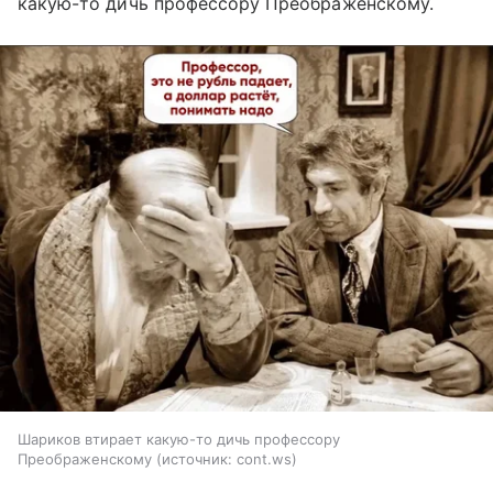
какую-то дичь профессору Преображенскому.
Шариков втирает какую-то дичь профессору
Преображенскому
источник:
cont.ws