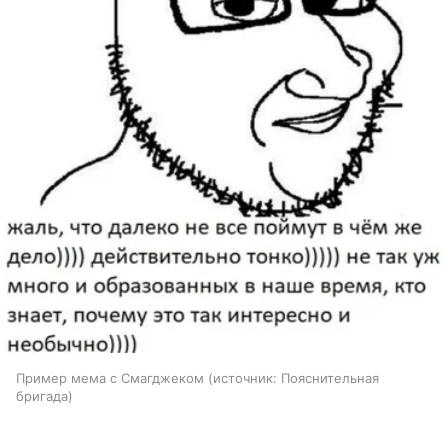
Пример мема с Смагджеком
источник:
Пояснительная
бригада