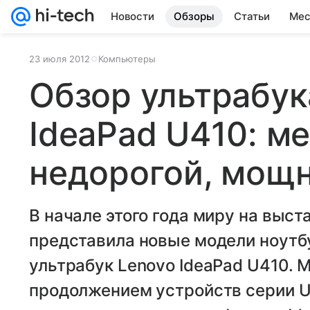
Новости
Обзоры
Статьи
Мес
23 июля 2012
Компьютеры
Обзор ультрабук
IdeaPad U410: м
недорогой, мощ
В начале этого года миру на выст
представила новые модели ноутбу
ультрабук Lenovo IdeaPad U410.
продолжением устройств серии U.