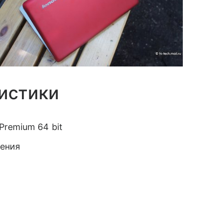
истики
remium 64 bit
ления