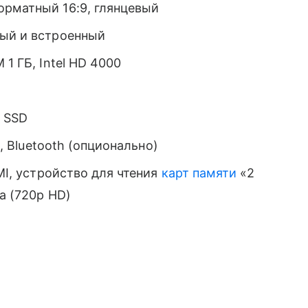
рматный 16:9, глянцевый
й и встроенный
 1 ГБ, Intel HD 4000
Б SSD
N, Bluetooth (опционально)
MI, устройство для чтения
карт памяти
«2
а (720p HD)