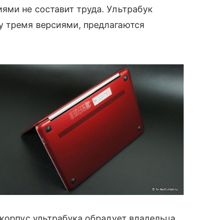
ями не составит труда. Ультрабук
 тремя версиями, предлагаются
 корпус ультрабука обрадует владельца