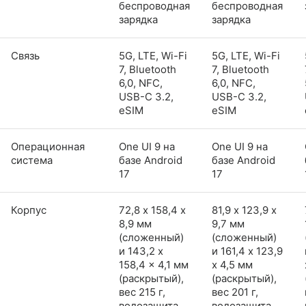
беспроводная
беспроводная
зарядка
зарядка
Связь
5G, LTE, Wi-Fi
5G, LTE, Wi-Fi
7, Bluetooth
7, Bluetooth
6,0, NFC,
6,0, NFC,
USB-C 3.2,
USB-C 3.2,
eSIM
eSIM
Операционная
One UI 9 на
One UI 9 на
система
базе Android
базе Android
17
17
Корпус
72,8 х 158,4 х
81,9 х 123,9 х
8,9 мм
9,7 мм
(сложенный)
(сложенный)
и 143,2 x
и 161,4 x 123,9
158,4 x 4,1 мм
x 4,5 мм
(раскрытый),
(раскрытый),
вес 215 г,
вес 201 г,
водозащита
водозащита