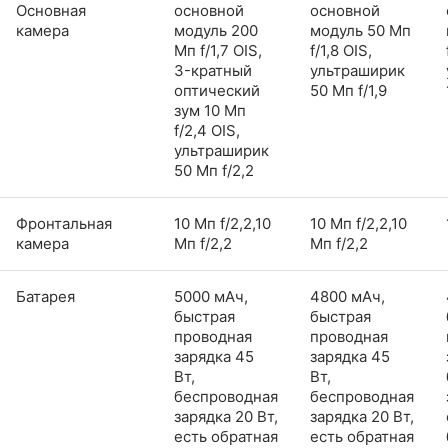
Основная
основной
основной
камера
модуль 200
модуль 50 Мп
Мп f/1,7 OIS,
f/1,8 OIS,
3-кратный
ультраширик
оптический
50 Мп f/1,9
зум 10 Мп
f/2,4 OIS,
ультраширик
50 Мп f/2,2
Фронтальная
10 Мп f/2,2,10
10 Мп f/2,2,10
камера
Мп f/2,2
Мп f/2,2
Батарея
5000 мАч,
4800 мАч,
быстрая
быстрая
проводная
проводная
зарядка 45
зарядка 45
Вт,
Вт,
беспроводная
беспроводная
зарядка 20 Вт,
зарядка 20 Вт,
есть обратная
есть обратная