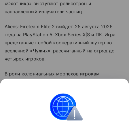
«Охотника» выступают рельсотрон и
направленный излучатель частиц.
Aliens: Fireteam Elite 2 выйдет 25 августа 2026
года на PlayStation 5, Xbox Series X|S и ПК. Игра
представляет собой кооперативный шутер во
вселенной «Чужих», рассчитанный на отряд до
четырех игроков.
В роли колониальных морпехов игрокам
предстоит столкнуться с возросшим числом
свирепых ксеноморфов, нападающих из тени. В
новинке будет важна командная работа,
сыгранность и умение адаптироваться на ходу.
Игры