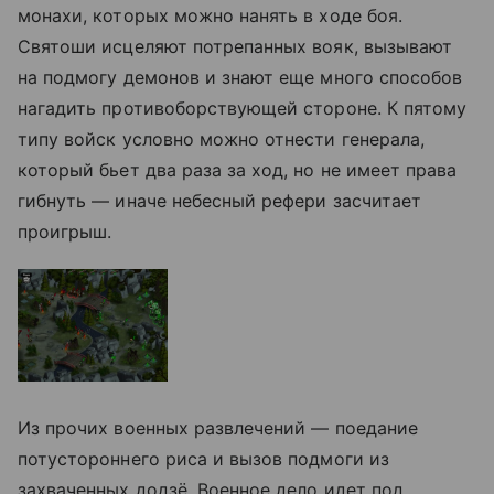
монахи, которых можно нанять в ходе боя.
Святоши исцеляют потрепанных вояк, вызывают
на подмогу демонов и знают еще много способов
нагадить противоборствующей стороне. К пятому
типу войск условно можно отнести генерала,
который бьет два раза за ход, но не имеет права
гибнуть — иначе небесный рефери засчитает
проигрыш.
Из прочих военных развлечений — поедание
потустороннего риса и вызов подмоги из
захваченных додзё. Военное дело идет под