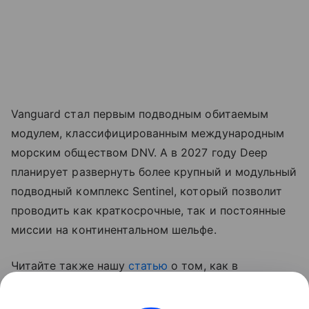
Vanguard стал первым подводным обитаемым
модулем, классифицированным международным
морским обществом DNV. А в 2027 году Deep
планирует развернуть более крупный и модульный
подводный комплекс Sentinel, который позволит
проводить как краткосрочные, так и постоянные
миссии на континентальном шельфе.
Читайте также нашу
статью
о том, как в
Великобритании создали сверхбольшой
подводный дрон XV Excalibur.