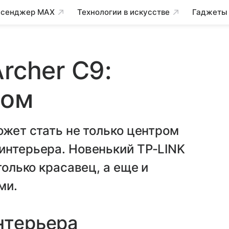
сенджер MAX
Технологии в искусстве
Гаджеты
rcher C9:
лом
ожет стать не только центром
интерьера. Новенький TP-LINK
только красавец, а еще и
ми.
нтерьера