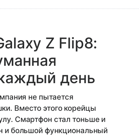
laxy Z Flip8:
уманная
 каждый день
омпания не пытается
ки. Вместо этого корейцы
лу. Смартфон стал тоньше и
йн и большой функциональный