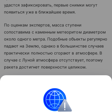
удастся зафиксировать, первые снимки могут
появиться уже в ближайшее время.
По оценкам экспертов, масса ступени
сопоставима с каменным метеоритом диаметром
около одного метра. Подобные объекты регулярно
падают на Землю, однако в большинстве случаев
практически полностью сгорают в атмосфере. В
случае с Луной атмосфера отсутствует, поэтому
ракета достигнет поверхности целиком.
Ранее стало известно, что лунный грунт
рассказал
об атмосфере древней Земли.
космос
SpaceX
Луна
российские ученые