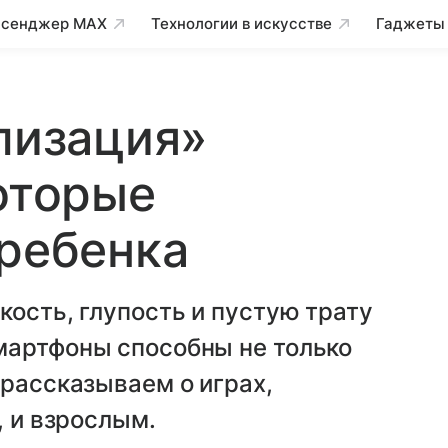
сенджер MAX
Технологии в искусстве
Гаджеты
илизация»
которые
 ребенка
кость, глупость и пустую трату
мартфоны способны не только
 рассказываем о играх,
, и взрослым.