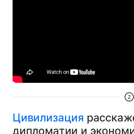
2
Цивилизация
расскаже
дипломатии и эконом