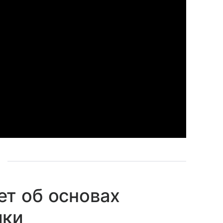
т об основах
ики