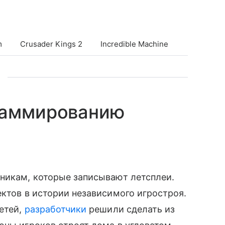
m
Crusader Kings 2
Incredible Machine
раммированию
ьникам, которые записывают летсплеи.
ектов в истории независимого игростроя.
етей,
разработчики
решили сделать из