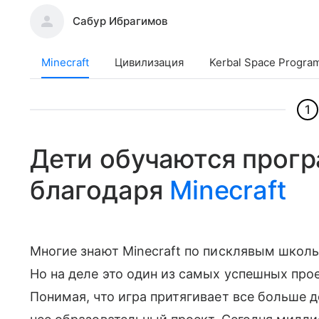
Сабур Ибрагимов
Minecraft
Цивилизация
Kerbal Space Progra
1
Дети обучаются прог
благодаря
Minecraft
Многие знают Minecraft по писклявым школ
Но на деле это один из самых успешных про
Понимая, что игра притягивает все больше д