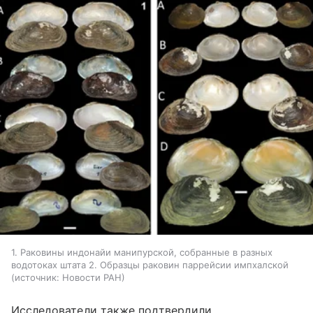
1. Раковины индонайи манипурской, собранные в разных
водотоках штата 2. Образцы раковин паррейсии импхалской
источник:
Новости РАН
Исследователи также подтвердили