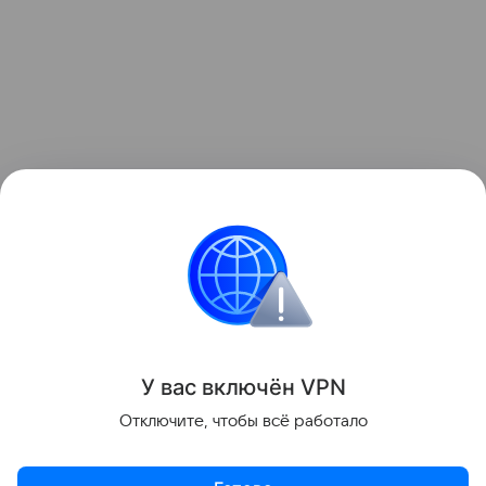
Ранее мы рассказывали, как у геймера
загорелась
RTX 5090
прямо во время тестирования Battlefield
6.
Поделиться
У вас включ
ён
V
P
N
Отключите, чтобы всё работало