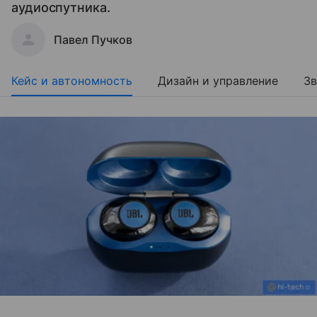
аудиоспутника.
Павел Пучков
Кейс и автономность
Дизайн и управление
Зв