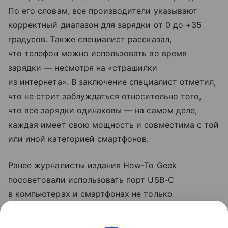
По его словам, все производители указывают
корректный диапазон для зарядки от 0 до +35
градусов. Также специалист рассказал,
что телефон можно использовать во время
зарядки — несмотря на «страшилки
из интернета». В заключение специалист отметил,
что не стоит заблуждаться относительно того,
что все зарядки одинаковы — на самом деле,
каждая имеет свою мощность и совместима с той
или иной категорией смартфонов.
Ранее журналисты издания How-To Geek
посоветовали использовать порт USB-C
в компьютерах и смартфонах не только
для зарядки. Они рассказали, что с помощью
разъема можно передавать файлы на большой