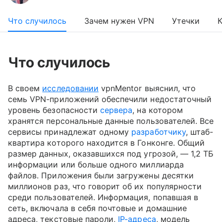
Что случилось
Зачем нужен VPN
Утечки
К
Что случилось
В своем
исследовании
vpnMentor выяснил, что
семь VPN-приложений обеспечили недостаточный
уровень безопасности
сервера
, на котором
хранятся персональные данные пользователей. Все
сервисы принадлежат одному
разработчику
, штаб-
квартира которого находится в Гонконге. Общий
размер данных, оказавшихся под угрозой, — 1,2 ТБ
информации или больше одного миллиарда
файлов. Приложения были загружены десятки
миллионов раз, что говорит об их популярности
среди пользователей. Информация, попавшая в
сеть, включала в себя почтовые и домашние
адреса, текстовые пароли,
IP-адреса
, модель