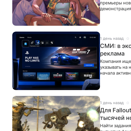
премьеры ново
демонстрация 
о
1 день назад
СМИ: в эк
реклама
Компания ище
указывать на 
начала активн
что может
1 день назад
Для Fallou
тысячей н
Найти задания