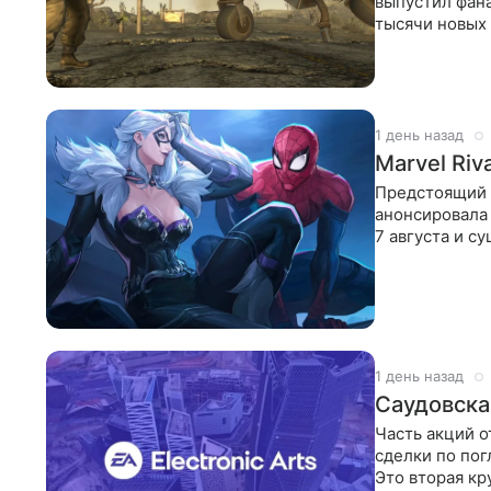
выпустил фана
тысячи новых 
1 день назад
Marvel Riv
Предстоящий 
анонсировала 
7 августа и с
оптимизации 
1 день назад
Саудовска
Часть акций о
сделки по по
Это вторая кр