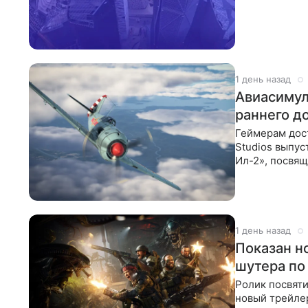
сделки Xbox и
1 день назад
Авиасимул
раннего д
Геймерам дост
Studios выпус
Ил-2», посвя
1950-х
1 день назад
Показан но
шутера по
Ролик посвяти
новый трейлер