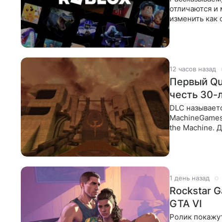
отличаются и 
изменить как 
12 часов назад
Первый Qu
честь 30-
DLC называетс
MachineGames 
the Machine. 
1 день назад
Rockstar 
GTA VI
Ролик покажут