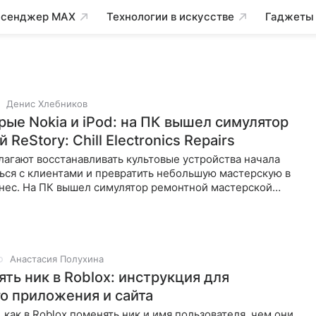
сенджер MAX
Технологии в искусстве
Гаджеты
Денис Хлебников
рые Nokia и iPod: на ПК вышел симулятор
 ReStory: Chill Electronics Repairs
агают восстанавливать культовые устройства начала
ься с клиентами и превратить небольшую мастерскую в
нес. На ПК вышел симулятор ремонтной мастерской
Анастасия Полухина
ть ник в Roblox: инструкция для
о приложения и сайта
 как в Roblox поменять ник и имя пользователя, чем они