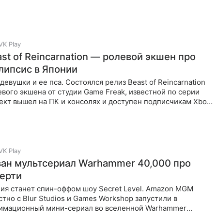
y
VK Play
st of Reincarnation — ролевой экшен про
липсис в Японии
евушки и ее пса. Состоялся релиз Beast of Reincarnation
вого экшена от студии Game Freak, известной по серии
ект вышел на ПК и консолях и доступен подписчикам Xbox
VK Play
ан мультсериал Warhammer 40,000 про
ерти
ия станет спин-оффом шоу Secret Level. Amazon MGM
стно с Blur Studios и Games Workshop запустили в
нимационный мини-сериал во вселенной Warhammer