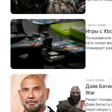
игрокам
1 день назад
Игры с Xb
Пользователи 
сеть попал вн
планирует раз
Ранее
2 дня назад
Дэйв Бати
War
Рекаст понадо
Дэйв Батиста 
переговоры о 