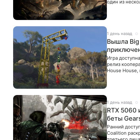
один из неск
шутере. В
1 день назад
Вышла Big
приключен
Игра доступна
релиз коопера
House House, 
тайтл
1 день назад
RTX 5060 
беты Gears
Ранний доступ
Coalition рас
третьего лица