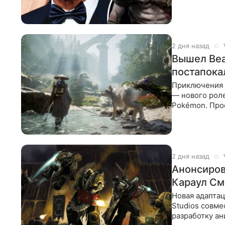
Studios и Son
2 дня назад
Вышел Bea
постапока
Приключения д
— нового роле
Pokémon. Про
Game
2 дня назад
Анонсиров
Караул См
Новая адаптац
Studios совме
разработку а