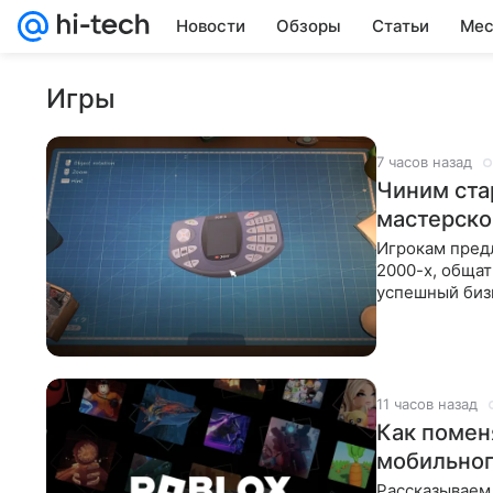
Новости
Обзоры
Статьи
Мес
Игры
7 часов назад
Чиним ста
мастерской
Игрокам предл
2000-х, общат
успешный биз
ReStory: Chill
11 часов назад
Как поменя
мобильног
Рассказываем,