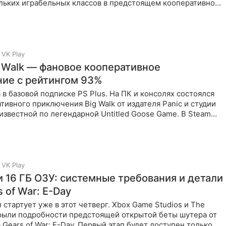
ольких играбельных классов в предстоящем кооперативном
VK Play
 Walk — фановое кооперативное
ие с рейтингом 93%
 в базовой подписке PS Plus. На ПК и консолях состоялся
тивного приключения Big Walk от издателя Panic и студии
известной по легендарной Untitled Goose Game. В Steam
VK Play
и 16 ГБ ОЗУ: системные требования и детали
 of War: E-Day
 стартует уже в этот четверг. Xbox Game Studios и The
крыли подробности предстоящей открытой беты шутера от
 Gears of War: E-Day. Первый этап будет доступен только