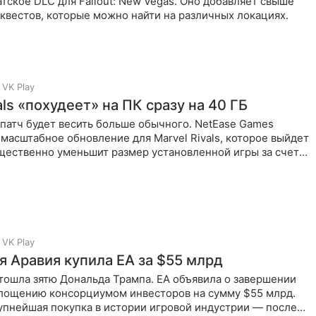
тское DLC для Fallout: New Vegas. Оно добавляет свыше
квестов, которые можно найти на различных локациях.
VK Play
als «похудеет» на ПК сразу на 40 ГБ
патч будет весить больше обычного. NetEase Games
масштабное обновление для Marvel Rivals, которое выйдет
ущественно уменьшит размер установленной игры за счет
и
VK Play
я Аравия купила EA за $55 млрд
тошла зятю Дональда Трампа. EA объявила о завершении
глощению консорциумом инвесторов на сумму $55 млрд.
упнейшая покупка в истории игровой индустрии — после