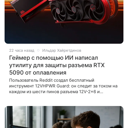
22 часа назад
Ильдар Хайретдинов
Геймер с помощью ИИ написал
утилиту для защиты разъема RTX
5090 от оплавления
Пользователь Reddit создал бесплатный
инструмент 12VHPWR Guard: он следит за током на
каждом из шести пинов разъема 12V-2×6 и
принудительно выключает ПК, если нагрузка
превышает 9,5 А дольше 15 секунд.