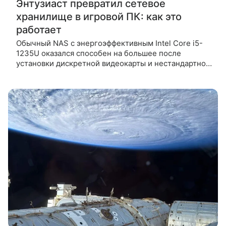
Энтузиаст превратил сетевое
хранилище в игровой ПК: как это
работает
Обычный NAS с энергоэффективным Intel Core i5-
1235U оказался способен на большее после
установки дискретной видеокарты и нестандартной
модификации корпуса. Энтузиаст TrashBench
превратил NAS-сервер ZimaCube 2