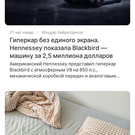
21 час назад
Ильдар Хайретдинов
Гиперкар без единого экрана.
Hennessey показала Blackbird —
машину за 2,5 миллиона долларов
Американский Hennessey представил гиперкар
Blackbird с атмосферным V8 на 850 л.с.,
механической коробкой передач и аналоговым
салоном без единого экрана. Тираж — 71 машина по
$2,5 млн. Американская компания