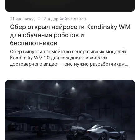
21 час назад
Ильдар Хайретдинов
Сбер открыл нейросети Kandinsky WM
для обучения роботов и
беспилотников
Сбер выпустил семейство генеративных моделей
Kandinsky WM 1.0 для создания физически
достоверного видео — оно нужно разработчикам
роботов и беспилотного транспорта. Сбер
представил семейство генеративных