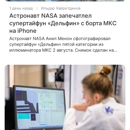
1 день назад
Ильдар Хайретдинов
Астронавт NASA запечатлел
супертайфун «Дельфин» с борта МКС
на iPhone
Астронавт NASA Анил Менон сфотографировал
супертайфун «Дельфин» пятой категории из
иллюминатора МКС 2 августа. Снимок сделан на
личный iPhone — NASA разрешило брать
смартфоны на станцию лишь в феврале 2026