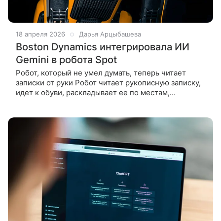
18 апреля 2026
Дарья Арцыбашева
Boston Dynamics интегрировала ИИ
Gemini в робота Spot
Робот, который не умел думать, теперь читает
записки от руки Робот читает рукописную записку,
идет к обуви, раскладывает ее по местам,
подбирает банки, складывает одежду в корзину.
В финале берет поводок