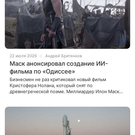
22 июля 2026
Андрей Бритенков
Маск анонсировал создание ИИ-
фильма по «Одиссее»
Бизнесмен не раз критиковал новый фильм
Кристофера Нолана, который снят по
древнегреческой поэме. Миллиардер Илон Маск
заявил, что его искусственный интеллект Grok
Imagine сможет создать полнометражную