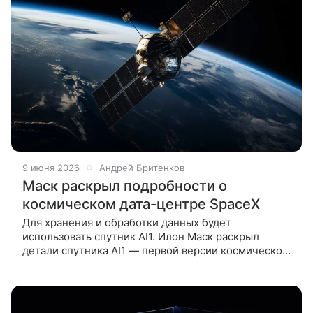
9 июня 2026
Андрей Бритенков
Маск раскрыл подробности о
космическом дата-центре SpaceX
Для хранения и обработки данных будет
использовать спутник AI1. Илон Маск раскрыл
детали спутника AI1 — первой версии космического
аппарата для орбитального дата-центра. Об этом
пишет Bloomberg. Устройство