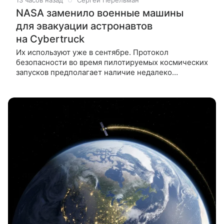
13 часов назад
Сергей Перельман
NASA заменило военные машины
для эвакуации астронавтов
на Cybertruck
Их используют уже в сентябре. Протокол
безопасности во время пилотируемых космических
запусков предполагает наличие недалеко
от стартовой площадки дежурного транспорта
для быстрой эвакуации экипажа в случае