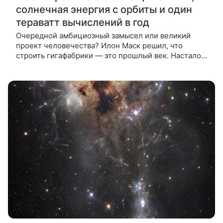
солнечная энергия с орбиты и один
тераватт вычислений в год
Очередной амбициозный замысел или великий
проект человечества? Илон Маск решил, что
строить гигафабрики — это прошлый век. Настало
время терафабрик. В новом проекте Terafab, он
объединил Tesla, SpaceX и недавно