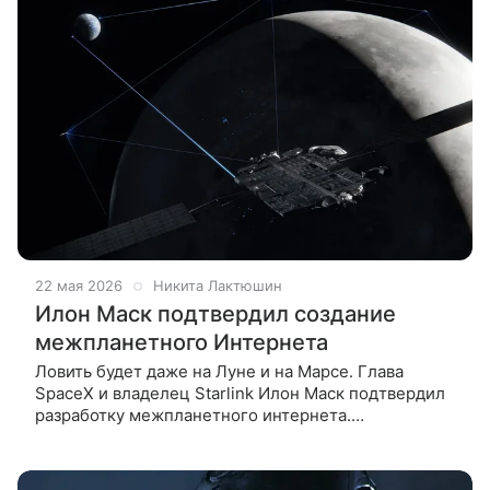
22 мая 2026
Никита Лактюшин
Илон Маск подтвердил создание
межпланетного Интернета
Ловить будет даже на Луне и на Марсе. Глава
SpaceX и владелец Starlink Илон Маск подтвердил
разработку межпланетного интернета.
Предприниматель сделал репост публикации
Starlink, в которой компания сообщила о