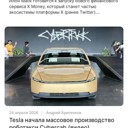
Илон Маск готовится к запуску нового финансового
сервиса X Money, который станет частью
экосистемы платформы X (ранее Twitter).
Ожидается, что приложение начнет работать
в США уже до конца апреля, сообщает
24 апреля 2026
Андрей Бритенков
Tesla начала массовое производство
роботакси Cybercab (видео)