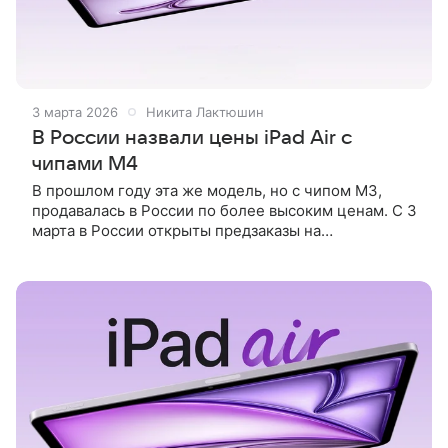
3 марта 2026
Никита Лактюшин
В России назвали цены iPad Air с
чипами M4
В прошлом году эта же модель, но с чипом M3,
продавалась в России по более высоким ценам. С 3
марта в России открыты предзаказы на
обновленный iPad Air с чипом M4. О выходе
планшета на российский рынок Hi-Tech