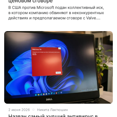
ценовом сговоре
В США против Microsoft подан коллективный иск,
в котором компанию обвиняют в неконкурентных
действиях и предполагаемом сговоре с Valve.
Истцами выступили пользователи Макс Рокман
и Рэндалл Моринг, считающие,
2 июня 2026
Никита Лактюшин
Назван самый худший антивирус в