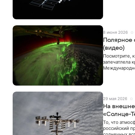
8 июня 2026
Полярное 
(видео)
Посмотрите, к
запечатлела к
Международно
поделилась в 
29 мая 2026
На внешне
«Солнце-Т
То, что атмос
российский п
солнечных вс