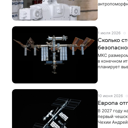
антропоморфно
орбите займе
1 июля 2026
Сколько с
безопасно
МКС размером
в конечном и
планирует вы
станцию ​​(МКС
10 июня 2026
Европа от
В 2027 году 
первый чешск
Чехии Андрей 