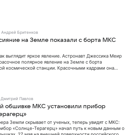
Андрей Бритенков
сияние на Земле показали с борта МКС
ак выглядит яркое явление. Астронавт Джессика Меир
расочное полярное явление на Земле с борта
й космической станции. Красочными кадрами она
своем аккаунте в
Дмитрий Павлов
й обшивке МКС установили прибор
ерагерц»
фера Земли скрывает от ученых, теперь увидят с МКС:
рибор «Солнце-Терагерц» начал путь к новым данным о
пышках. 27 мая на внешней поверхности российского