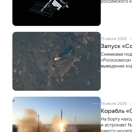
российского к
конференции 
15 июля 2026
Запуск «С
Снимками под
«Роскосмоса» 
выведение ко
космической
14 июля 2026
Корабль «
На борту нахо
и астронавт 
ракету-носит