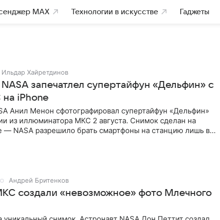
сенджер MAX
Технологии в искусстве
Гаджеты
Ильдар Хайретдинов
 NASA запечатлел супертайфун «Дельфин» с
 на iPhone
SA Анил Менон сфотографировал супертайфун «Дельфин»
ии из иллюминатора МКС 2 августа. Снимок сделан на
e — NASA разрешило брать смартфоны на станцию лишь в
Андрей Бритенков
МКС создали «невозможное» фото Млечного
а уникальный снимок. Астронавт NASA Дон Петтит создал