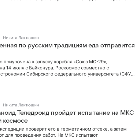
.
Никита Лактюшин
енная по русским традициям еда отправится
ю приурочена к запуску корабля «Союз МС-29»,
а 14 июля с Байконура. Роскосмос совместно с
астрономии Сибирского федерального университета (СФУ)
«Просто космос»
Никита Лактюшин
аноид Теледроид пройдет испытание на МКС
м космосе
кспедиции проверит его в герметичном отсеке, а затем
рт для проведения работ. На МКС испытают