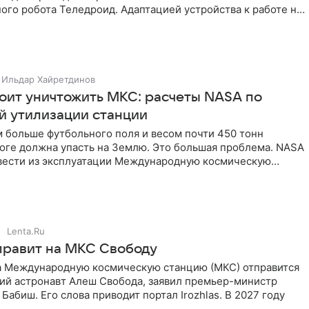
го робота Теледроид. Адаптацией устройства к работе на
тся экипаж
Ильдар Хайретдинов
тоит уничтожить МКС: расчеты NASA по
й утилизации станции
 больше футбольного поля и весом почти 450 тонн
тоге должна упасть на Землю. Это большая проблема. NASA
вести из эксплуатации Международную космическую
)
Lenta.Ru
правит на МКС Свободу
на Международную космическую станцию (МКС) отправится
ий астронавт Алеш Свобода, заявил премьер-министр
Бабиш. Его слова приводит портал Irozhlas. В 2027 году