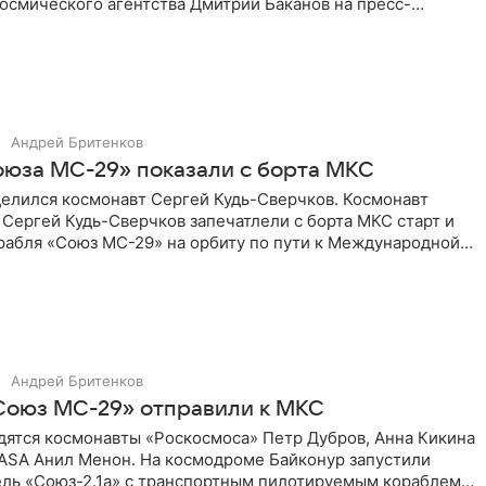
осмического агентства Дмитрий Баканов на пресс-
после
Андрей Бритенков
оюза МС-29» показали с борта МКС
елился космонавт Сергей Кудь-Сверчков. Космонавт
Сергей Кудь-Сверчков запечатлели с борта МКС старт и
рабля «Союз МС-29» на орбиту по пути к Международной
Андрей Бритенков
Союз МС-29» отправили к МКС
дятся космонавты «Роскосмоса» Петр Дубров, Анна Кикина
NASA Анил Менон. На космодроме Байконур запустили
ель «Союз-2.1а» с транспортным пилотируемым кораблем