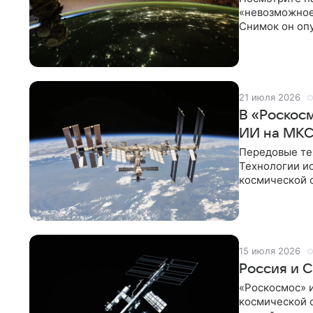
«невозможное
Снимок он опу
своих любим
21 июля 2026
В «Роскос
ИИ на МК
Передовые тех
Технологии и
космической 
ссылкой на з
15 июля 2026
Россия и 
«Роскосмос» 
космической с