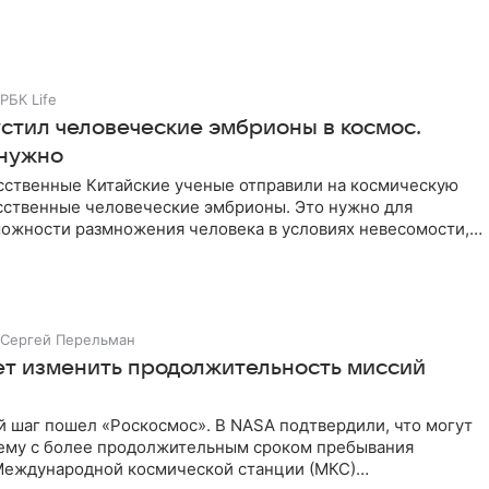
РБК Life
устил человеческие эмбрионы в космос.
 нужно
сственные Китайские ученые отправили на космическую
сственные человеческие эмбрионы. Это нужно для
можности размножения человека в условиях невесомости,
th China
Сергей Перельман
т изменить продолжительность миссий
й шаг пошел «Роскосмос». В NASA подтвердили, что могут
хему с более продолжительным сроком пребывания
Международной космической станции (МКС)