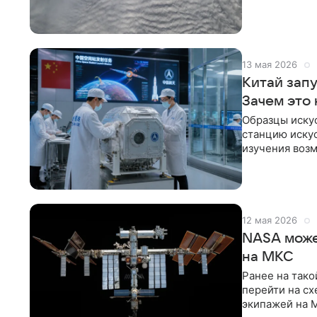
соцсети X.
13 мая 2026
Китай зап
Зачем это
Образцы иску
станцию иску
изучения воз
сообщает Sou
12 мая 2026
NASA може
на МКС
Ранее на тако
перейти на с
экипажей на 