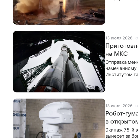
«Союз МС-29»
13 июля 2026
Приготовл
на МКС
Отправка мен
намеченному н
Институтом г
и агентством 
13 июля 2026
Робот-гум
в открыто
Экипаж 75-й э
вынесет за бо