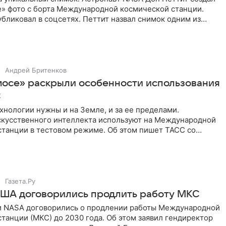
» фото с борта Международной космической станции.
бликовал в соцсетях. Петтит назвал снимок одним из
ых
Андрей Бритенков
мосе» раскрыли особенности использования
С
нологии нужны и на Земле, и за ее пределами.
скусственного интеллекта используют на Международной
станции в тестовом режиме. Об этом пишет ТАСС со
аместителя
Газета.Ру
США договорились продлить работу МКС
и NASA договорились о продлении работы Международной
танции (МКС) до 2030 года. Об этом заявил гендиректор