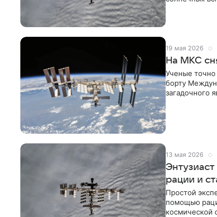
сегмента
19 мая 2026
На МКС сн
Ученые точно 
борту Междун
загадочного я
поделились в
13 мая 2026
Энтузиаст
рации и ст
Простой экспе
помощью раци
космической 