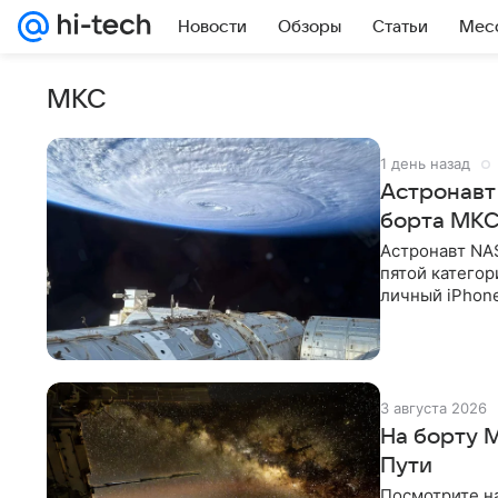
Новости
Обзоры
Статьи
Мес
МКС
1 день назад
Астронавт
борта МКС
Астронавт NA
пятой категор
личный iPhon
феврале 2026
3 августа 2026
На борту 
Пути
Посмотрите н