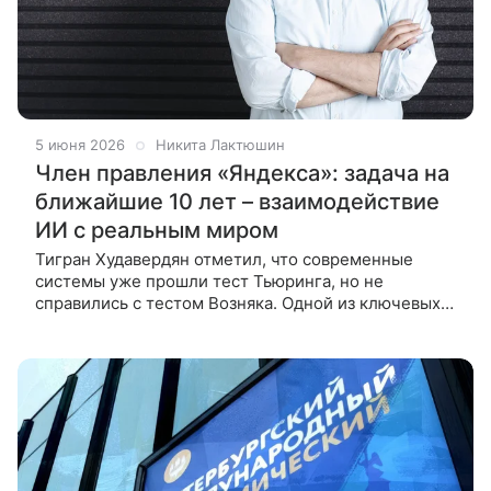
5 июня 2026
Никита Лактюшин
Член правления «Яндекса»: задача на
ближайшие 10 лет – взаимодействие
ИИ с реальным миром
Тигран Худавердян отметил, что современные
системы уже прошли тест Тьюринга, но не
справились с тестом Возняка. Одной из ключевых
технологических задач ближайшего десятилетия
станет обучение искусственного