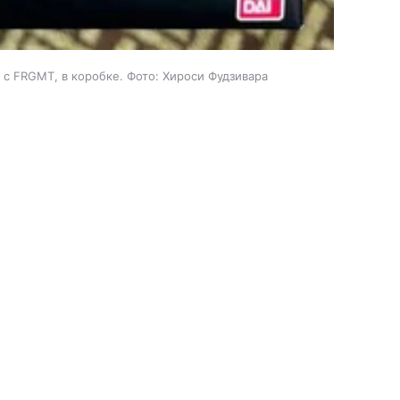
 с FRGMT, в коробке. Фото: Хироси Фудзивара