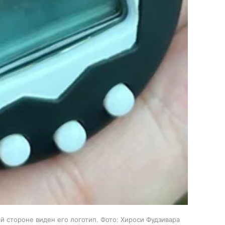
й стороне виден его логотип. Фото: Хироси Фудзивара