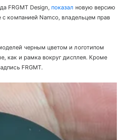
нда FRGMT Design,
показал
новую версию
е с компанией Namco, владельцем прав
моделей черным цветом и логотипом
е, как и рамка вокруг дисплея. Кроме
 надпись FRGMT.