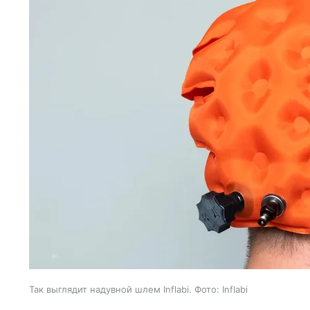
Так выглядит надувной шлем Inflabi. Фото: Inflabi