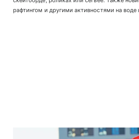
скейтборде, роликах или сегвее. Также нови
рафтингом и другими активностями на воде 