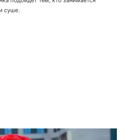
нка подойдет тем, кто занимается
и суше.