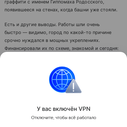
граффити с именем Гиппомаха Родосского,
появившееся на стенах, когда башни уже стояли.
Есть и другие выводы. Работы шли очень
быстро — видимо, город по какой-то причине
срочно нуждался в мощных укреплениях.
Финансировали их по схеме, знакомой и сегодня:
сначала исполнителей нанимали за счет казны,
а завершали дело мастера, чьи услуги оплачивали
частные благотворители.
археология
Поделиться
У вас включ
ён
V
P
N
Отключите, чтобы всё работало