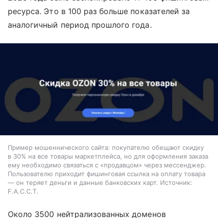
ресурса. Это в 100 раз больше показателей за
аналогичный период прошлого года.
Пример мошеннического сайта: покупателю обещают скидку
в 30% на все товары маркетплейса, но для оформления заказа
ему необходимо связаться с «продавцом» через мессенджер.
Пользователю приходит фишинговая ссылка на оплату товара
— он теряет деньги и данные банковских карт. Источник:
F.A.С.С.T.
Около 3500 нейтрализованных доменов