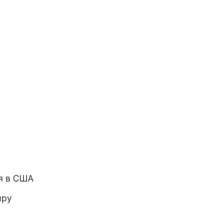
я в США
иру