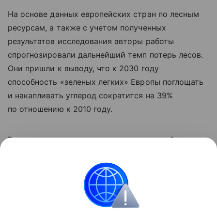
На основе данных европейских стран по лесным
ресурсам, а также с учетом полученных
результатов исследования авторы работы
спрогнозировали дальнейший темп потерь лесов.
Они пришли к выводу, что к 2030 году
способность «зеленых легких» Европы поглощать
и накапливать углерод сократится на 39%
по отношению к 2010 году.
Ранее мы
рассказывали
, как окаменевший лес
показал последние 300 миллионов лет в истории
Европы.
природа