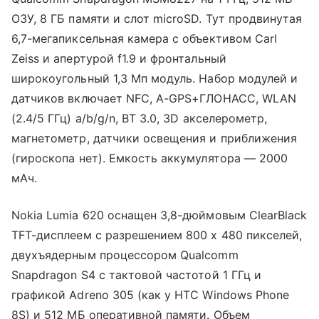
ОЗУ, 8 ГБ памяти и слот microSD. Тут продвинутая
6,7-мегапиксельная камера с объективом Carl
Zeiss и апертурой f1.9 и фронтальный
широкоугольный 1,3 Мп модуль. Набор модулей и
датчиков включает NFC, A-GPS+ГЛОНАСС, WLAN
(2.4/5 ГГц) a/b/g/n, BT 3.0, 3D акселерометр,
магнетометр, датчики освещения и приближения
(гироскопа нет). Емкость аккумулятора — 2000
мАч.
Nokia Lumia 620 оснащен 3,8-дюймовым ClearBlack
TFT-дисплеем с разрешением 800 х 480 пикселей,
двухъядерным процессором Qualcomm
Snapdragon S4 с тактовой частотой 1 ГГц и
графикой Adreno 305 (как у HTC Windows Phone
8S) и 512 МБ оперативной памяти. Объем