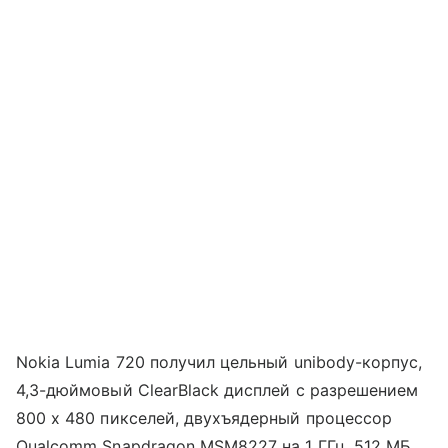
Nokia Lumia 720 получил цельный unibody-корпус,
4,3-дюймовый ClearBlack дисплей с разрешением
800 х 480 пикселей, двухъядерный процессор
Qualcomm Snapdragon MSM8227 на 1 ГГц, 512 МБ