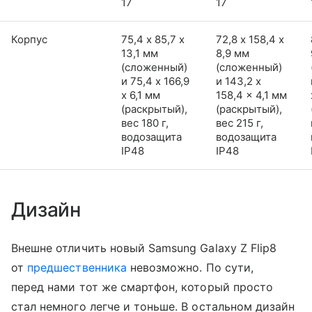
17
17
Корпус
75,4 х 85,7 х
72,8 х 158,4 х
13,1 мм
8,9 мм
(сложенный)
(сложенный)
и 75,4 x 166,9
и 143,2 x
x 6,1 мм
158,4 x 4,1 мм
(раскрытый),
(раскрытый),
вес 180 г,
вес 215 г,
водозащита
водозащита
IP48
IP48
Дизайн
Внешне отличить новый Samsung Galaxy Z Flip8
от
предшественника
невозможно. По сути,
перед нами тот же смартфон, который просто
стал немного легче и тоньше. В остальном дизайн