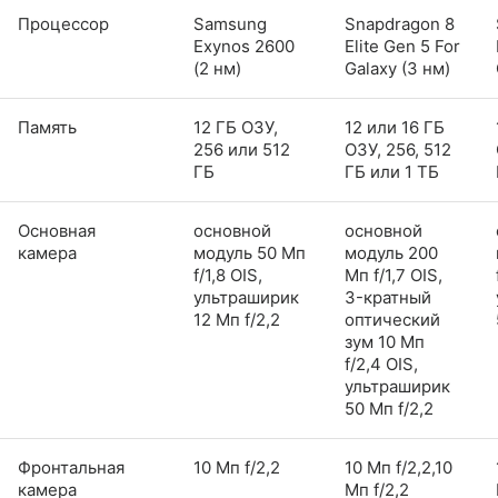
Процессор
Samsung
Snapdragon 8
Exynos 2600
Elite Gen 5 For
(2 нм)
Galaxy (3 нм)
Память
12 ГБ ОЗУ,
12 или 16 ГБ
256 или 512
ОЗУ, 256, 512
ГБ
ГБ или 1 ТБ
Основная
основной
основной
камера
модуль 50 Мп
модуль 200
f/1,8 OIS,
Мп f/1,7 OIS,
ультраширик
3-кратный
12 Мп f/2,2
оптический
зум 10 Мп
f/2,4 OIS,
ультраширик
50 Мп f/2,2
Фронтальная
10 Мп f/2,2
10 Мп f/2,2,10
камера
Мп f/2,2