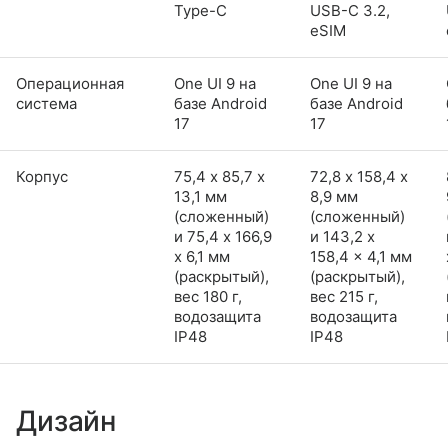
Type-C
USB-C 3.2,
eSIM
Операционная
One UI 9 на
One UI 9 на
система
базе Android
базе Android
17
17
Корпус
75,4 х 85,7 х
72,8 х 158,4 х
13,1 мм
8,9 мм
(сложенный)
(сложенный)
и 75,4 x 166,9
и 143,2 x
x 6,1 мм
158,4 x 4,1 мм
(раскрытый),
(раскрытый),
вес 180 г,
вес 215 г,
водозащита
водозащита
IP48
IP48
Дизайн