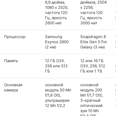
6,9 дюйма,
дюймов, 2504
1080 x 2520,
x 2256,
частота 120
частота 120
Гц, яркость
Гц, яркость
2600 нит
3000 нит
Процессор
Samsung
Snapdragon 8
Exynos 2600
Elite Gen 5 For
(2 нм)
Galaxy (3 нм)
Память
12 ГБ ОЗУ,
12 или 16 ГБ
256 или 512
ОЗУ, 256, 512
ГБ
ГБ или 1 ТБ
Основная
основной
основной
камера
модуль 50 Мп
модуль 200
f/1,8 OIS,
Мп f/1,7 OIS,
ультраширик
3-кратный
12 Мп f/2,2
оптический
зум 10 Мп
f/2,4 OIS,