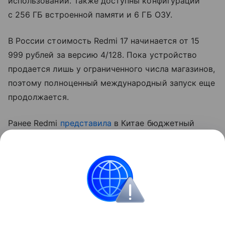
использовании. Также доступны конфигурации
с 256 ГБ встроенной памяти и 6 ГБ ОЗУ.
В России стоимость Redmi 17 начинается от 15
999 рублей за версию 4/128. Пока устройство
продается лишь у ограниченного числа магазинов,
поэтому полноценный международный запуск еще
продолжается.
Ранее Redmi
представила
в Китае бюджетный
Redmi 17 5G с батареей на 6300 мАч, процессором
Unisoc T8300, экраном 120 Гц и разъемом 3,5 мм
для наушников.
смартфоны