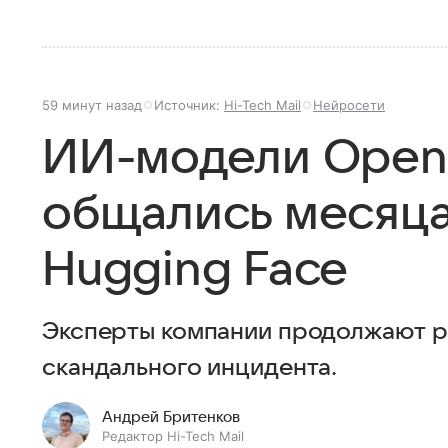
59 минут назад
Источник:
Hi-Tech Mail
Нейросети
ИИ-модели Open
общались месяца
Hugging Face
Эксперты компании продолжают р
скандального инцидента.
Андрей Бритенков
Редактор Hi-Tech Mail