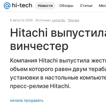
Новости
Обзоры
Статьи
Мес
Соцсети
Лайфхаки
Fun
Про
6 августа 2009
Источник:
Lenta.Ru
Прочее
Hitachi выпусти
винчестер
Компания Hitachi выпустила жест
объем которого равен двум тераб
установки в настольные компьют
пресс-релизе Hitachi.
начала продавать