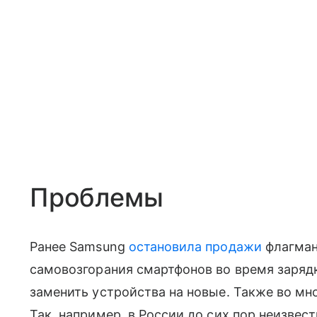
Проблемы
Ранее Samsung
остановила продажи
флагмана
самовозгорания смартфонов во время заряд
заменить устройства на новые. Также во мн
Так, например, в России до сих пор неизвест