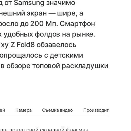
д от Samsung значимо
внешний экран — шире, а
осло до 200 Мп. Смартфон
х удобных фолдов на рынке.
xy Z Fold8 обзавелось
 попрощалось с детскими
— в обзоре топовой раскладушки
ей
Камера
Съемка видео
Производительность
ель довел свой складной флагман