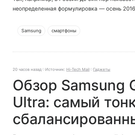
неопределенная формулировка — осень 2016
Samsung
смартфоны
20 часов назад
Источник:
Hi-Tech Mail
Гаджеты
Обзор Samsung G
Ultra: самый тон
сбалансированн