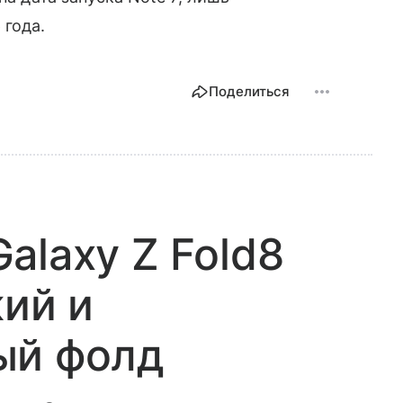
 года.
Поделиться
alaxy Z Fold8
кий и
ый фолд