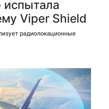
о испытала
му Viper Shield
лизует радиолокационные