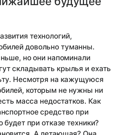
ижайшее будущее
азвития технологий,
обилей довольно туманны.
аньше, но они напоминали
гут складывать крылья и ехать
льту. Несмотря на кажущуюся
билей, которым не нужны ни
 есть масса недостатков. Как
анспортное средство при
о будет при отказе техники?
ановится. А летающая? Она