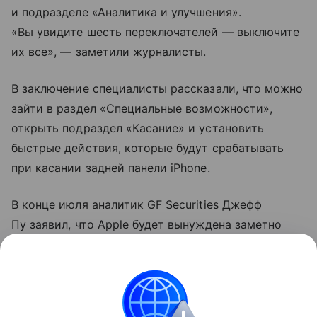
и подразделе «Аналитика и улучшения».
«Вы увидите шесть переключателей — выключите
их все», — заметили журналисты.
В заключение специалисты рассказали, что можно
зайти в раздел «Специальные возможности»,
открыть подраздел «Касание» и установить
быстрые действия, которые будут срабатывать
при касании задней панели iPhone.
В конце июля аналитик GF Securities Джефф
Пу заявил, что Apple будет вынуждена заметно
поднять цены на новые
смартфоны
. По его данным,
iPhone 18
Pro и 18 Pro Max подорожают примерно
на 250−300 долларов.