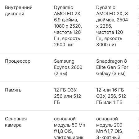
Внутренний
Dynamic
Dynamic
дисплей
AMOLED 2X,
AMOLED 2X, 8
6,9 дюйма,
дюймов, 2504
1080 x 2520,
x 2256,
частота 120
частота 120
Гц, яркость
Гц, яркость
2600 нит
3000 нит
Процессор
Samsung
Snapdragon 8
Exynos 2600
Elite Gen 5 For
(2 нм)
Galaxy (3 нм)
Память
12 ГБ ОЗУ,
12 или 16 ГБ
256 или 512
ОЗУ, 256, 512
ГБ
ГБ или 1 ТБ
Основная
основной
основной
камера
модуль 50 Мп
модуль 200
f/1,8 OIS,
Мп f/1,7 OIS,
ультраширик
3-кратный