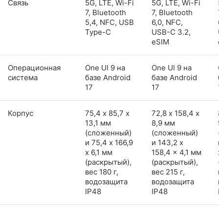
Связь
5G, LTE, Wi-Fi
5G, LTE, Wi-Fi
7, Bluetooth
7, Bluetooth
5,4, NFC, USB
6,0, NFC,
Type-C
USB-C 3.2,
eSIM
Операционная
One UI 9 на
One UI 9 на
система
базе Android
базе Android
17
17
Корпус
75,4 х 85,7 х
72,8 х 158,4 х
13,1 мм
8,9 мм
(сложенный)
(сложенный)
и 75,4 x 166,9
и 143,2 x
x 6,1 мм
158,4 x 4,1 мм
(раскрытый),
(раскрытый),
вес 180 г,
вес 215 г,
водозащита
водозащита
IP48
IP48